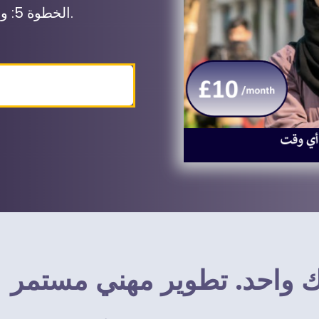
الخطوة 5: واصل بناء معرفتك وثقتك بمرور الوقت.
onth