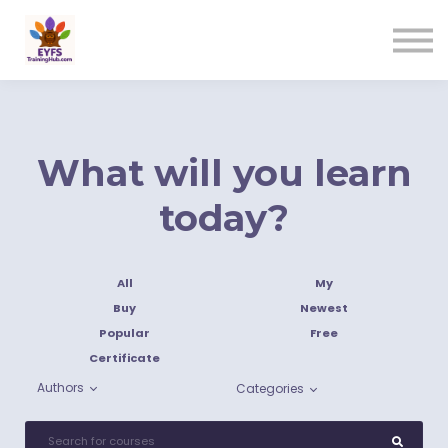
Contact us
Sign in
Sign up
What will you learn
today?
All
My
Buy
Newest
Popular
Free
Certificate
Authors
Categories